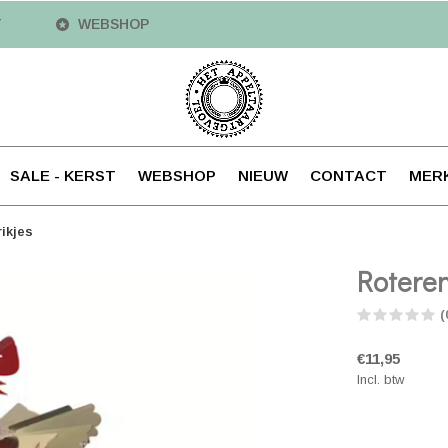
T
WEBSHOP
SALE - KERST
WEBSHOP
NIEUW
CONTACT
MER
ikjes
Roteren
(
€11,95
Incl. btw