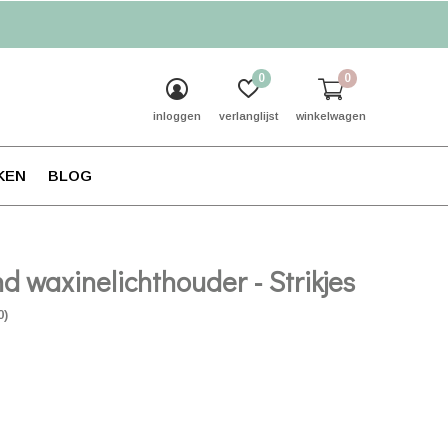
0
0
inloggen
verlanglijst
winkelwagen
KEN
BLOG
d waxinelichthouder - Strikjes
0)