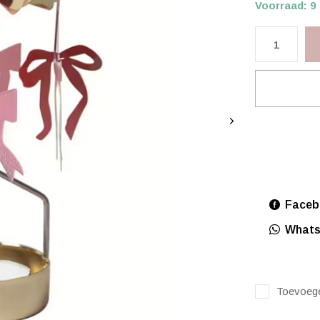
Voorraad: 9
Faceb
What
Toevoege