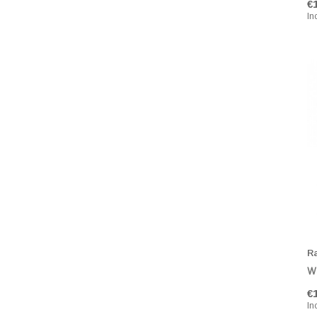
€
In
R
Wa
€
In