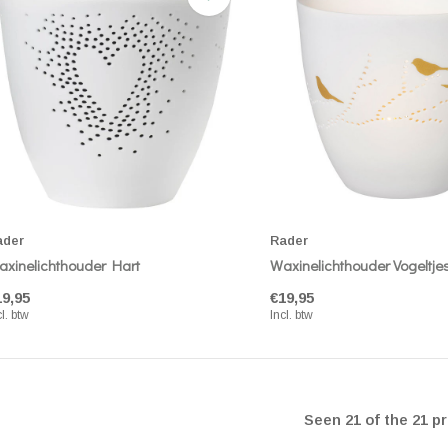
ader
Rader
xinelichthouder Hart
Waxinelichthouder Vogeltje
19,95
€19,95
cl. btw
Incl. btw
Seen 21 of the 21 p