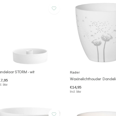
ndelaar STORM - wit
Rader
Waxinelichthouder Dandel
17,95
cl. btw
€14,95
Incl. btw