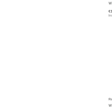
Wa
€
In
R
Wa