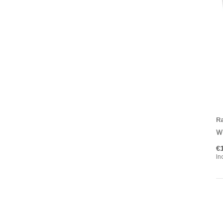
R
Wa
€
In