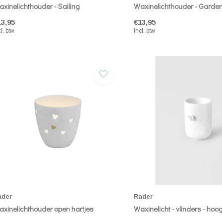
xinelichthouder - Sailing
Waxinelichthouder - Garde
13,95
€13,95
cl. btw
Incl. btw
ader
Rader
xinelichthouder open hartjes
Waxinelicht - vlinders - hoo