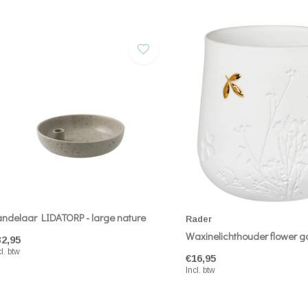
ndelaar LIDATORP - large nature
Rader
Waxinelichthouder flower go
32,95
cl. btw
€16,95
Incl. btw