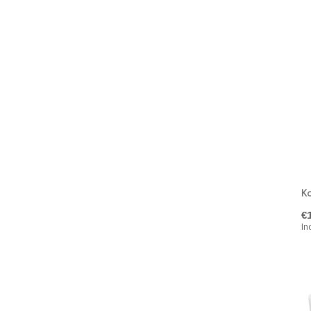
Ka
€
In