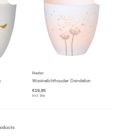
Rader
s
Waxinelichthouder Dandelion
€19,95
Incl. btw
roducts