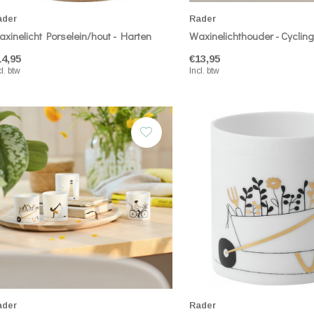
ader
Rader
xinelicht Porselein/hout - Harten
Waxinelichthouder - Cycling
14,95
€13,95
cl. btw
Incl. btw
ader
Rader