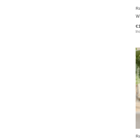
R
Wa
€
In
R