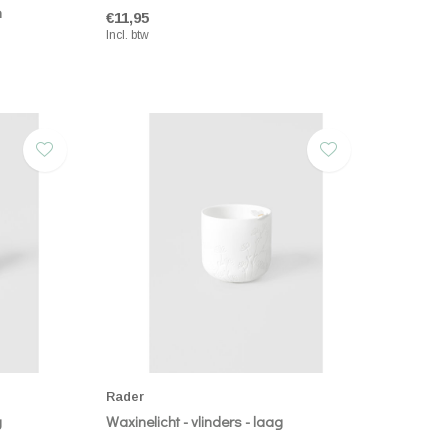
n
€11,95
Incl. btw
Rader
g
Waxinelicht - vlinders - laag