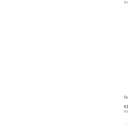
In
Fi
€
In