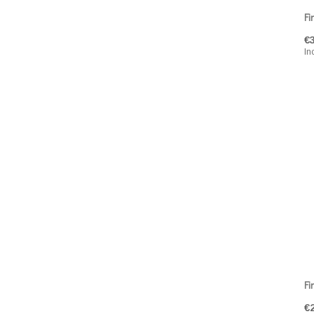
Fi
€
In
Fi
€