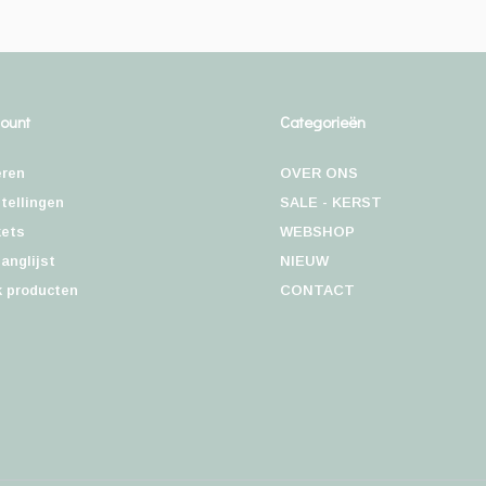
count
Categorieën
eren
OVER ONS
tellingen
SALE - KERST
kets
WEBSHOP
langlijst
NIEUW
k producten
CONTACT