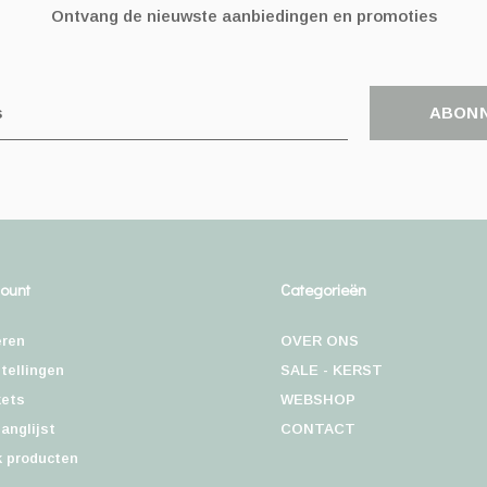
Ontvang de nieuwste aanbiedingen en promoties
ABON
count
Categorieën
eren
OVER ONS
tellingen
SALE - KERST
kets
WEBSHOP
langlijst
CONTACT
k producten