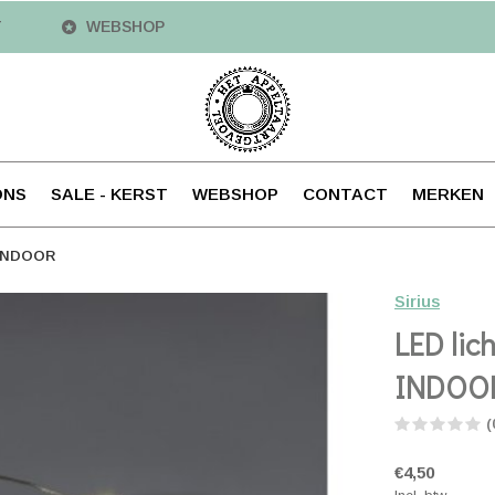
T
WEBSHOP
ONS
SALE - KERST
WEBSHOP
CONTACT
MERKEN
- INDOOR
Sirius
LED lich
INDOO
(
€4,50