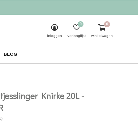
0
0
inloggen
verlanglijst
winkelwagen
BLOG
tjesslinger Knirke 20L -
R
0)