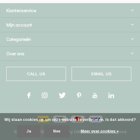
Klantenservice
Mijn account
Categorieën
Over ons
CALL US
EMAIL US
Wij slaan cookies op om onze website te verbeteren. Is dat akkoord?
Ja
Nee
Meer over cookies »
© Copyright
2026
- Theme By
DMWS
x
Plus+
-
RSS-feed