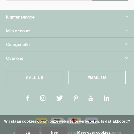
Klantenservice
Mijn account
Categorieën
Over ons
CALL US
EMAIL US
Wij slaan cookies op om onze website te verbeteren. Is dat akkoord?
Ja
Nee
Meer over cookies »
© Copyright
2026
- Theme By
DMWS
x
Plus+
-
RSS-feed