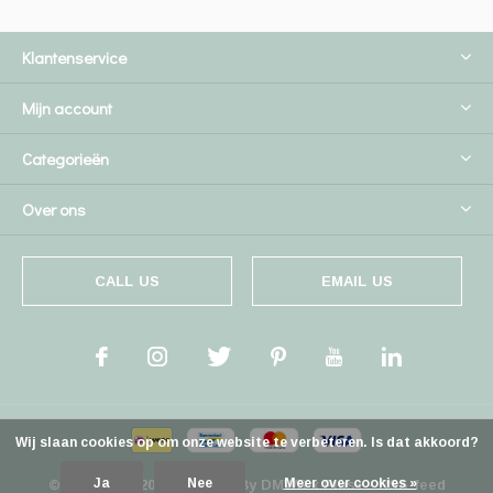
Klantenservice
Mijn account
Categorieën
Over ons
CALL US
EMAIL US
Wij slaan cookies op om onze website te verbeteren. Is dat akkoord?
Ja
Nee
Meer over cookies »
© Copyright
2026
- Theme By
DMWS
x
Plus+
-
RSS-feed