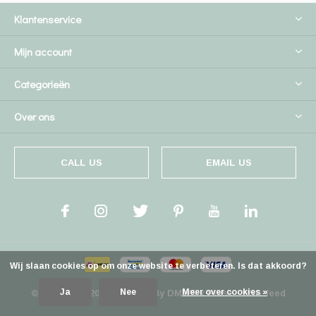
Klantenservice
Mijn account
Categorieën
Over ons
CALL US
EMAIL US
Wij slaan cookies op om onze website te verbeteren. Is dat akkoord?
Ja
Nee
Meer over cookies »
© Copyright
2026
- Theme By
DMWS
x
Plus+
-
RSS-feed