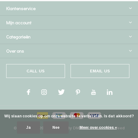
Klantenservice
Mijn account
Categorieën
Over ons
CALL US
EMAIL US
Wij slaan cookies op om onze website te verbeteren. Is dat akkoord?
Ja
Nee
Meer over cookies »
© Copyright
2026
- Theme By
DMWS
x
Plus+
-
RSS-feed